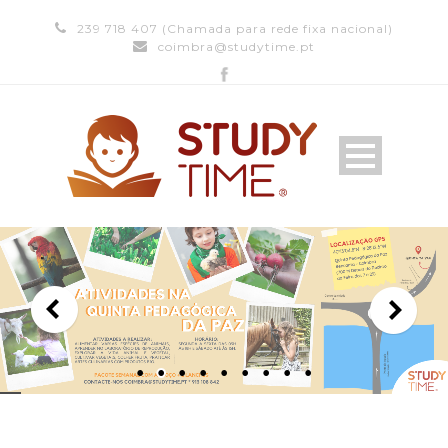
239 718 407 (Chamada para rede fixa nacional)
coimbra@studytime.pt