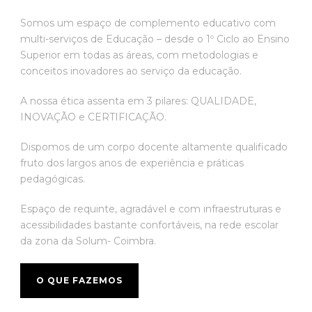
Somos um espaço de complemento educativo com
multi-serviços de Educação – desde o 1º Ciclo ao Ensino
Superior em todas as áreas, com metodologias e
conceitos inovadores ao serviço da educação.
A nossa ética assenta em 3 pilares: QUALIDADE,
INOVAÇÃO e CERTIFICAÇÃO.
Dispomos de um corpo docente altamente qualificado
fruto dos largos anos de experiência e práticas
pedagógicas.
Espaço de requinte, agradável e com infraestruturas e
acessibilidades bastante confortáveis, na rede escolar
da zona da Solum- Coimbra.
O QUE FAZEMOS