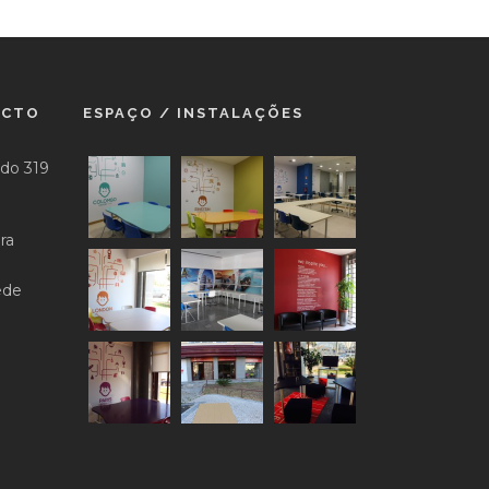
ACTO
ESPAÇO / INSTALAÇÕES
do 319
ra
ede