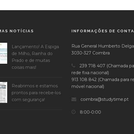
MAS NOTÍCIAS
INFORMAÇÕES DE CONT
Rua General Humberto Delga
Lançamento! A Espiga
3030-327 Coimbra
de Milho, Rainha do
Prado e de muitas
239 718 407 (Chamada pa
coisas mais!
rede fixa nacional)
913 108 842 (Chamada para r
Reabrimos e estamos
móvel nacional)
prontos para recebe-los
coimbra@studytime.pt
com segurança!
8:00-0:00