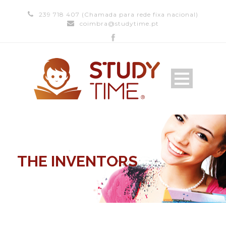
239 718 407 (Chamada para rede fixa nacional)
coimbra@studytime.pt
THE INVENTORS