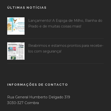
ÚLTIMAS NOTÍCIAS
Lançamento! A Espiga de Milho, Rainha do
Prado e de muitas coisas mais!
Reabrimos e estamos prontos para recebe-
los com segurança!
INFORMAÇÕES DE CONTACTO
Rua General Humberto Delgado 319
3030-327 Coimbra