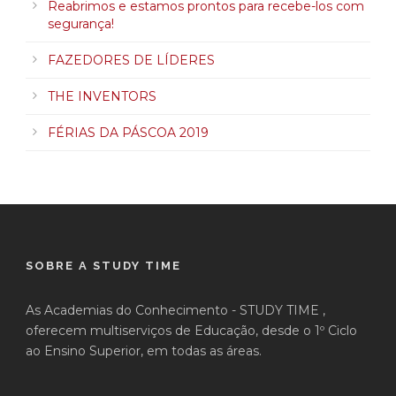
Reabrimos e estamos prontos para recebe-los com
segurança!
FAZEDORES DE LÍDERES
THE INVENTORS
FÉRIAS DA PÁSCOA 2019
SOBRE A STUDY TIME
As Academias do Conhecimento - STUDY TIME ,
oferecem multiserviços de Educação, desde o 1º Ciclo
ao Ensino Superior, em todas as áreas.