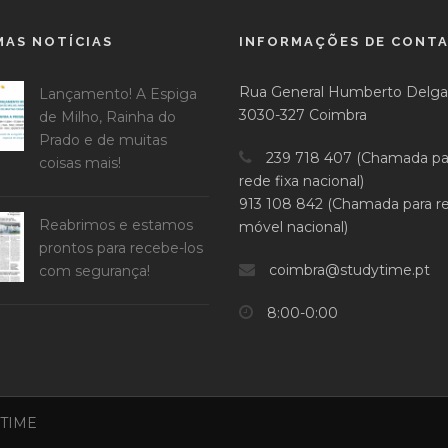
MAS NOTÍCIAS
INFORMAÇÕES DE CONT
Rua General Humberto Delga
Lançamento! A Espiga
3030-327 Coimbra
de Milho, Rainha do
Prado e de muitas
239 718 407 (Chamada pa
coisas mais!
rede fixa nacional)
913 108 842 (Chamada para r
Reabrimos e estamos
móvel nacional)
prontos para recebe-los
coimbra@studytime.pt
com segurança!
8:00-0:00
Y TIME