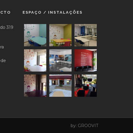
ACTO
ESPAÇO / INSTALAÇÕES
do 319
ra
ede
by:
GROOVIT